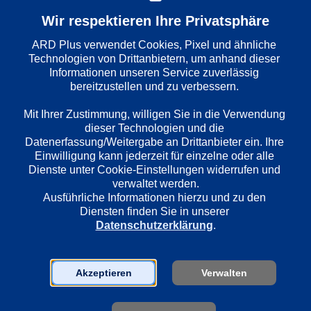
die Wahrheit ans Licht. Gleichzeitig muss er sich in das 
neue Teamgefüge einfinden und seine ungewöhnlichen 
Wir respektieren Ihre Privatsphäre
Methoden behaupten.
ARD Plus verwendet Cookies, Pixel und ähnliche 
Technologien von Drittanbietern, um anhand dieser 
Informationen unseren Service zuverlässig 
bereitzustellen und zu verbessern. 

Mit Ihrer Zustimmung, willigen Sie in die Verwendung 
dieser Technologien und die 
Datenerfassung/Weitergabe an Drittanbieter ein. Ihre 
Einwilligung kann jederzeit für einzelne oder alle 
Dienste unter Cookie-Einstellungen widerrufen und 
1. Familiengrab
2. Das Ges
verwaltet werden.
Ausführliche Informationen hierzu und zu den 
Ein jahrelang brachliegendes Gelände 
Ein schockieren
Diensten finden Sie in unserer 
soll bebaut werden. Doch der Einsatz 
einen Messdiene
Datenschutzerklärung
.
der Bagger wird gestoppt, der 
Morgen die Kirc
Kampfmittelräumdienst muss zu einer 
unter der Kuppe
Bombenentschärfung anrücken. Die 
tot und mit he
Männer machen einen grausamem 
Akzeptieren
Verwalten
Fund: das Skelett eines erschossenen 
Mannes.