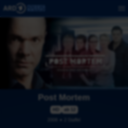
Post Mortem
HD
ab 12
2008
2 Staffel