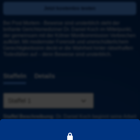
Jetzt kostenlos testen
Bei Post Mortem - Beweise sind unsterblich steht der 
brillante Gerichtsmediziner Dr. Daniel Koch im Mittelpunkt, 
der gemeinsam mit der Kölner Mordkommission Verbrechen 
aufklärt. Mit modernster Forensik und unerschütterlichem 
Gerechtigkeitssinn deckt er die Wahrheit hinter rätselhaften 
Todesfällen auf – denn Beweise sind unsterblich.
Staffeln
Details
Staffel 1
Staffel Beschreibung:
 Dr. Daniel Koch beginnt seine Arbeit 
als Gerichtsmediziner in Köln und unterstützt die 
Mordkommission bei der Aufklärung komplexer Fälle. Mit 
modernster Forensik und seinem scharfen Verstand bringt er 