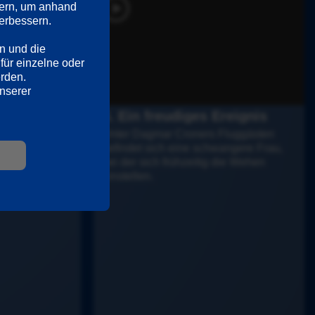
ern, um anhand 
rbessern. 

n und die 
für einzelne oder 
erden.
Ausführliche Informationen hierzu und zu den Diensten finden Sie in unserer 
4. Ein freudiges Ereignis
ich auf die 
Unter Dagmar Croners Fluggästen 
 vor. Während 
befindet sich eine schwangere Frau, 
 - treten 
bei der sich frühzeitig die Wehen 
einstellen.