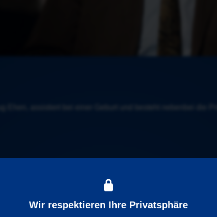
g Ehen, assistiert bei einer Geburt und besteht nebenbei die Pr
agmar Croner kennen, die ihren Beruf liebt und der das Wohl u
Wir respektieren Ihre Privatsphäre