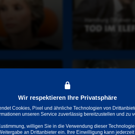
f
a
n
t
e
n
h
a
u
V
s
o
l
l 
a
u
Wir respektieren Ihre Privatsphäre
f 
H
det Cookies, Pixel und ähnliche Technologien von Drittanbiet
a
ormationen unseren Service zuverlässig bereitzustellen und zu ve
s
 Zustimmung, willigen Sie in die Verwendung dieser Technologie
s
itergabe an Drittanbieter ein. Ihre Einwilligung kann jederzeit 