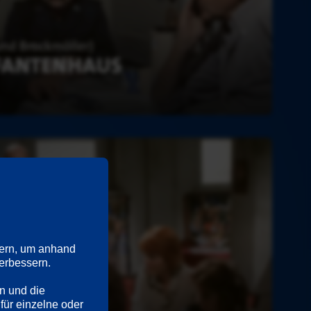
ern, um anhand 
rbessern. 

n und die 
für einzelne oder 