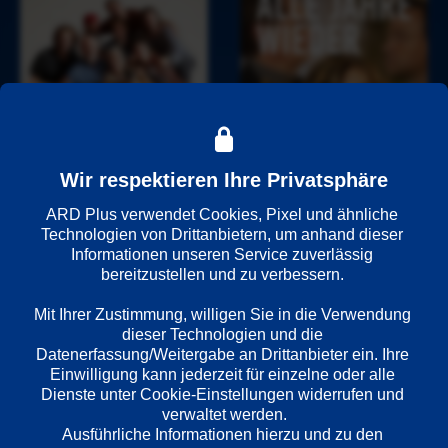
G
i
e 
l
r
d
M
e 
a
e
o
J
n
n
c
a
d
s
k
h
a
c
r
r
u
h
i
e 
e
a
d
w
Wir respektieren Ihre Privatsphäre
r
f
g
i
ARD Plus verwendet Cookies, Pixel und ähnliche 
s 
t
e
e
Technologien von Drittanbietern, um anhand dieser 
u
e
s 
d
D
F
Informationen unseren Service zuverlässig 
n
n
- 
e
bereitzustellen und zu verbessern. 

i
a
d 
E
r
e 
m
i
Mit Ihrer Zustimmung, willigen Sie in die Verwendung 
i
F
i
h
dieser Technologien und die 
n
a
l
r
Datenerfassung/Weitergabe an Drittanbieter ein. Ihre 
e 
m
i
Einwilligung kann jederzeit für einzelne oder alle 
e 
K
i
e 
Dienste unter Cookie-Einstellungen widerrufen und 
Z
n
l
H
verwaltet werden.
e
a
Ausführliche Informationen hierzu und zu den 
i
e