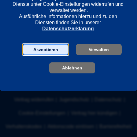
Dienste unter Cookie-Einstellungen widerrufen und 
verwaltet werden.
Ausführliche Informationen hierzu und zu den 
Nach oben
Diensten finden Sie in unserer 
Datenschutzerklärung
.
Akzeptieren
Verwalten
Über ARD Plus
Hilfe
Newsletter
Kontakt
Presse
Ablehnen
Unternehmen
Impressum
|
Nutzungsbedingungen
|
Widerrufsbelehrung
|
Vertrag widerrufen
|
Jugendschutz
|
Datenschutz
|
Cookie-Einstellungen
|
Vertrag hier kündigen
|
Verhaltenskodex
|
Aktionscode einlösen
|
Barrierefreiheit