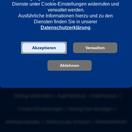
Dienste unter Cookie-Einstellungen widerrufen und 
verwaltet werden.
Ausführliche Informationen hierzu und zu den 
Nach oben
Diensten finden Sie in unserer 
Datenschutzerklärung
.
Akzeptieren
Verwalten
Über ARD Plus
Hilfe
Newsletter
Kontakt
Presse
Ablehnen
Unternehmen
Impressum
|
Nutzungsbedingungen
|
Widerrufsbelehrung
|
Vertrag widerrufen
|
Jugendschutz
|
Datenschutz
|
Cookie-Einstellungen
|
Vertrag hier kündigen
|
Verhaltenskodex
|
Aktionscode einlösen
|
Barrierefreiheit